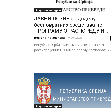
Актуелни конкурси
P
ЈАВНИ ПОЗИВ за доделу
бесповратних средстава по
ПРОГРАМУ О РАСПОРЕДУ И...
Regionalna agencija
-
01/04/2026
I
Република Србија МИНИСТАРСТВО ПРИВРЕДЕ
расписује ЈАВНИ ПОЗИВ за доделу бесповратних.
RA
Актуелни конкурси