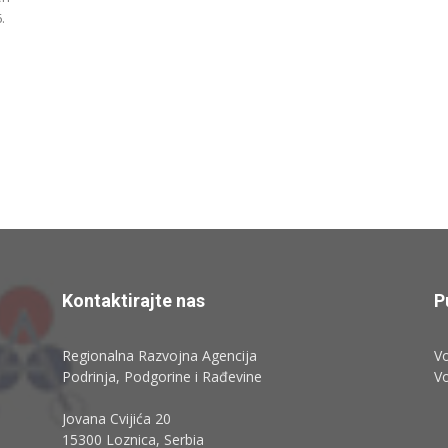
.
Kontaktirajte nas
P
Regionalna Razvojna Agencija
Vo
Podrinja, Podgorine i Rađevine
V
Jovana Cvijića 20
15300 Loznica, Serbia