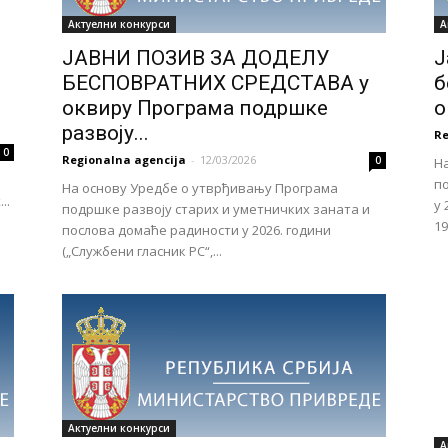
Актуелни конкурси
А
ODGORINE
ЈАВНИ ПОЗИВ ЗА ДОДЕЛУ
Ј
БЕСПОВРАТНИХ СРЕДСТАВА у
б
оквиру Програма подршке
о
развоју...
Re
0
Regionalna agencija
-
12/03/2026
0
Н
п
На основу Уредбе о утврђивању Програма
..
у 
подршке развоју старих и уметничких заната и
19
послова домаће радиности у 2026. години
(„Службени гласник РС“,...
ĐEVINE
Актуелни конкурси
А