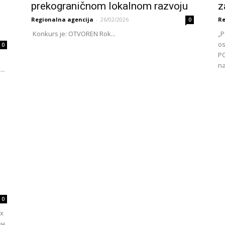
prekograničnom lokalnom razvoju
z
Regionalna agencija
-
26/02/2026
Re
0
Konkurs je: OTVOREN Rok...
„P
os
0
PO
na
..
0
х
ен