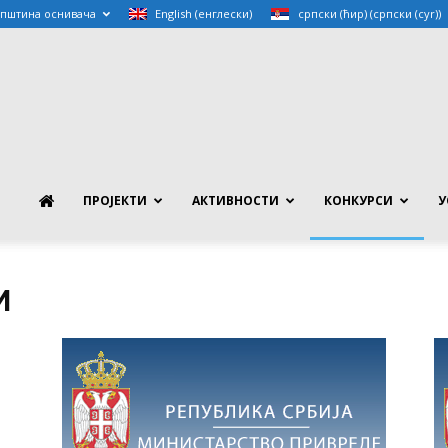
упштина оснивача
English
(
енглески
)
српски (ћир)
(
српски (cyr)
)
EGIONALNA
AZVOJNA
ПРОЈЕКТИ
АКТИВНОСТИ
КОНКУРСИ
У
ENCIJA
И
DRINjA