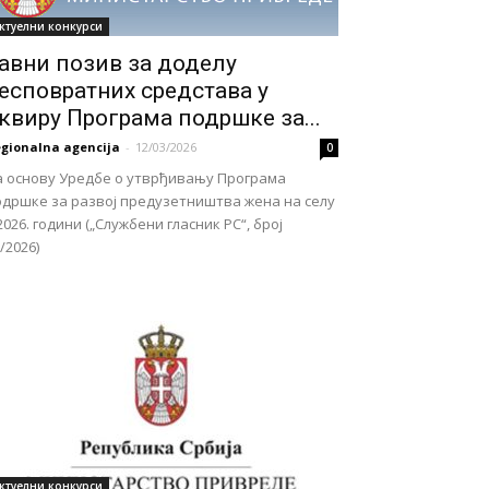
ктуелни конкурси
авни позив за доделу
есповратних средстава у
квиру Програма подршке за...
gionalna agencija
-
12/03/2026
0
а основу Уредбе о утврђивању Програма
одршке за развој предузетништва жена на селу
2026. години („Службени гласник РС“, број
/2026)
ктуелни конкурси