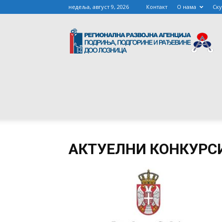
недеља, август 9, 2026
Контакт
О нама
Ск
R
R
AG
АКТУЕЛНИ КОНКУРС
PO