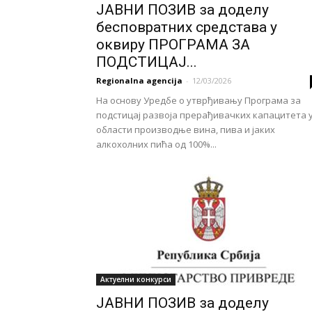
ЈАВНИ ПОЗИВ за доделу
бесповратних средстава у
оквиру ПРОГРАМА ЗА
ПОДСТИЦАЈ...
Regionalna agencija
-
12/03/2026
На основу Уредбе о утврђивању Програма за
подстицај развоја прерађивачких капацитета 
области производње вина, пива и јаких
алкохолних пића од 100%...
Актуелни конкурси
ЈАВНИ ПОЗИВ за доделу