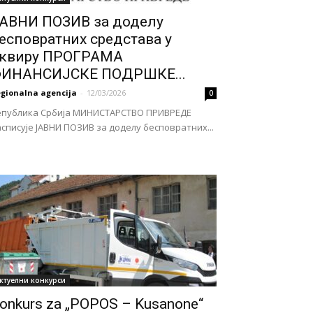
АВНИ ПОЗИВ за доделу
есповратних средстава у
квиру ПРОГРАМА
ИНАНСИЈСКЕ ПОДРШКЕ...
gionalna agencija
-
12/03/2026
0
епублика Србија МИНИСТАРСТВО ПРИВРЕДЕ
списује ЈАВНИ ПОЗИВ за доделу бесповратних...
ктуелни конкурси
onkurs za „POPOS – Kusanone“