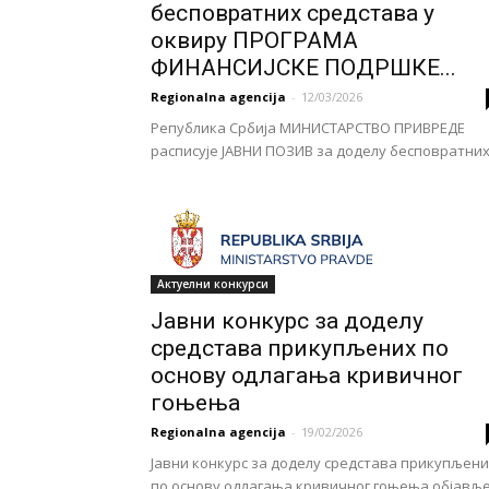
бесповратних средстава у
оквиру ПРОГРАМА
ФИНАНСИЈСКЕ ПОДРШКЕ...
Regionalna agencija
-
12/03/2026
Република Србија МИНИСТАРСТВО ПРИВРЕДЕ
расписује ЈАВНИ ПОЗИВ за доделу бесповратних.
Актуелни конкурси
Јавни конкурс за доделу
средстава прикупљених по
основу одлагања кривичног
гоњења
Regionalna agencija
-
19/02/2026
Јавни конкурс за доделу средстава прикупљени
по основу одлагања кривичног гоњења објављ