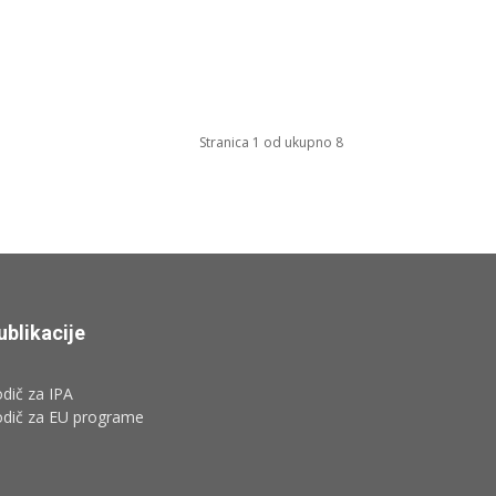
Stranica 1 od ukupno 8
ublikacije
dič za IPA
odič za EU programe