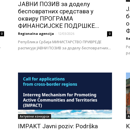
ЈАВНИ ПОЗИВ за доделу
Ј
бесповратних средстава у
б
оквиру ПРОГРАМА
о
ФИНАНСИЈСКЕ ПОДРШКЕ...
Ф
Regionalna agencija
-
12/03/2026
0
0
Re
Република Србија МИНИСТАРСТВО ПРИВРЕДЕ
Р
у
расписује ЈАВНИ ПОЗИВ за доделу бесповратних...
ра
Актуелни конкурси
А
IMPAKT Javni poziv: Podrška
K