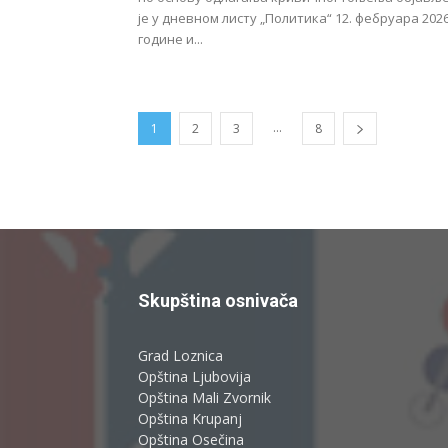
је у дневном листу „Политика“ 12. фебруара 2026
године и...
...
1
2
3
8
Skupština osnivača
Grad Loznica
Opština Ljubovija
Opština Mali Zvornik
Opština Krupanj
Opština Osečina