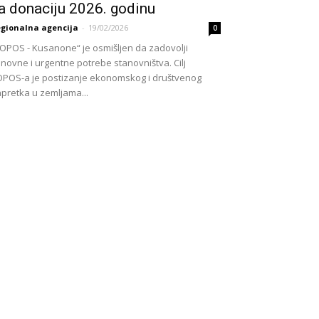
a donaciju 2026. godinu
gionalna agencija
-
19/02/2026
0
OPOS - Kusanone“ je osmišljen da zadovolji
novne i urgentne potrebe stanovništva. Cilj
POS-a je postizanje ekonomskog i društvenog
pretka u zemljama...